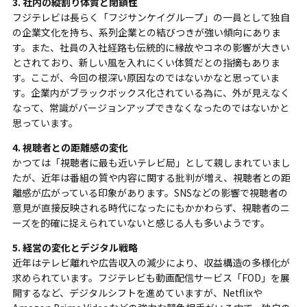
3. 社内の縦割り体質と閉鎖性
フジテレビは長らく「フジサンケイグループ」の一員として独自
の企業文化を持ち、系列企業との結びつきが強い傾向にありま
す。また、社員の入社経路も伝統的に縁故やコネの影響が大きい
とされており、新しい風を入れにくい体質だとの指摘もありま
す。ここが、今回の根深い原因なのではないかなと思っていま
す。企業内がブラックボックス化されている為に、外が見えなく
なって、常識がバージョンアップできなくなったのではないかと
思っています。
4. 視聴者との距離感の変化
かつては「視聴者に最も近いテレビ局」として親しまれていまし
たが、近年は番組の質や内容に関する批判が増え、視聴者との距
離感が広がっている印象があります。SNSなどの影響で視聴者の
意見が直接反映される時代になったにもかかわらず、視聴者のニ
ーズを的確に捉えられていないと感じる人も多いようです。
5. 経営の変化とデジタル戦略
近年はテレビ離れや広告収入の減少により、収益構造の多様化が
求められています。フジテレビも動画配信サービス「FOD」を展
開するなど、デジタルシフトを進めていますが、Netflixや