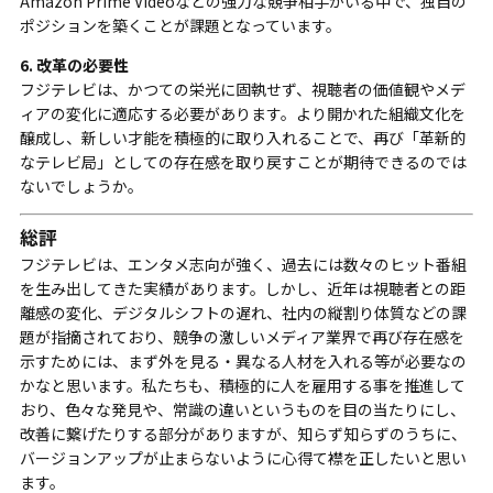
Amazon Prime Videoなどの強力な競争相手がいる中で、独自の
ポジションを築くことが課題となっています。
6. 改革の必要性
フジテレビは、かつての栄光に固執せず、視聴者の価値観やメデ
ィアの変化に適応する必要があります。より開かれた組織文化を
醸成し、新しい才能を積極的に取り入れることで、再び「革新的
なテレビ局」としての存在感を取り戻すことが期待できるのでは
ないでしょうか。
総評
フジテレビは、エンタメ志向が強く、過去には数々のヒット番組
を生み出してきた実績があります。しかし、近年は視聴者との距
離感の変化、デジタルシフトの遅れ、社内の縦割り体質などの課
題が指摘されており、競争の激しいメディア業界で再び存在感を
示すためには、まず外を見る・異なる人材を入れる等が必要なの
かなと思います。私たちも、積極的に人を雇用する事を推進して
おり、色々な発見や、常識の違いというものを目の当たりにし、
改善に繋げたりする部分がありますが、知らず知らずのうちに、
バージョンアップが止まらないように心得て襟を正したいと思い
ます。