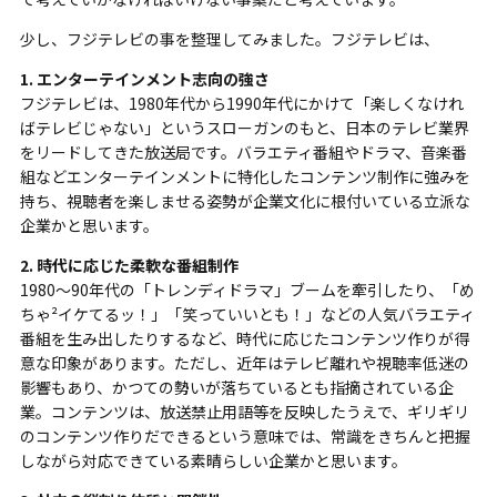
少し、フジテレビの事を整理してみました。フジテレビは、
1. エンターテインメント志向の強さ
フジテレビは、1980年代から1990年代にかけて「楽しくなけれ
ばテレビじゃない」というスローガンのもと、日本のテレビ業界
をリードしてきた放送局です。バラエティ番組やドラマ、音楽番
組などエンターテインメントに特化したコンテンツ制作に強みを
持ち、視聴者を楽しませる姿勢が企業文化に根付いている立派な
企業かと思います。
2. 時代に応じた柔軟な番組制作
1980～90年代の「トレンディドラマ」ブームを牽引したり、「め
ちゃ²イケてるッ！」「笑っていいとも！」などの人気バラエティ
番組を生み出したりするなど、時代に応じたコンテンツ作りが得
意な印象があります。ただし、近年はテレビ離れや視聴率低迷の
影響もあり、かつての勢いが落ちているとも指摘されている企
業。コンテンツは、放送禁止用語等を反映したうえで、ギリギリ
のコンテンツ作りだできるという意味では、常識をきちんと把握
しながら対応できている素晴らしい企業かと思います。