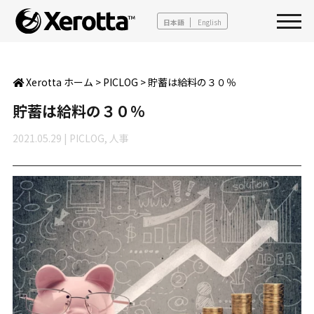
日本語
English
Xerotta ホーム
>
PICLOG
>
貯蓄は給料の３０％
貯蓄は給料の３０％
2021.05.29
|
PICLOG
,
人事