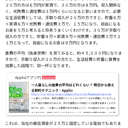
２０万の方は６万円が家賃で、３０万の方は９万円。収入関係な
く、光熱費と通信費は３万円くらいになると思いますので、必要
な生活経費としては、手取り収入が２０万の方ですと、貯蓄６万
＋家賃６万＋光熱費・通信費３万で、１５万になり、自由になる
お金を５万と考えると将来うまくいくわけです。３０万が手取り
収入の方ですと、貯蓄９万＋家賃９万＋光熱費・通信費３万で２
１万となって、自由になるお金は９万円となります。
食費の平均（独身世帯）を見てみると、約４５,０００円になりま
すので、手取り収入が２０万の方だと、生活経費と貯蓄に食費を
加算した段階で、目一杯となります。
Appliv(アプリヴ)
4 Pockets
一人暮らしの食費の平均はどれくらい？ 明日から使え
る節約テクニック - Appliv
https://car-mo.jp/mag/category/tips/cost/foodexpenses/alone/#:~:text=〈一人暮らしの1ヵ月あたりの食費の平均〉&amp;#038;text=2019年の家計調査,高いことがわかります。
一人暮らしの方は、毎月の食費にいくらくらいかけているのか把握しているでしょ
うか？家計の節約のためには、月々の食費などの項目ごとの出費を見直すことが大
切です。また、一人暮らしの食費の平均を知ることで、今の自分がどれくらい節約
すべきなのか、参考にすることができるでしょう。理想的な食費の目安や、一人暮
らしの食費の平均とあわせて、食費を無理なく節約するためのテクニックや月々の
これは、当社の最低賃金が２５万と設定している理由でもありま
家計を見直すポイントなどを見ていきましょう。入出金を自動で管理してくれる家
計簿アプリマネーフォワード ME