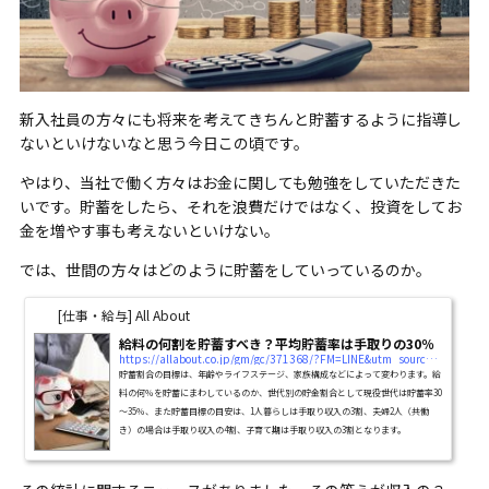
新入社員の方々にも将来を考えてきちんと貯蓄するように指導し
ないといけないなと思う今日この頃です。
やはり、当社で働く方々はお金に関しても勉強をしていただきた
いです。貯蓄をしたら、それを浪費だけではなく、投資をしてお
金を増やす事も考えないといけない。
では、世間の方々はどのように貯蓄をしていっているのか。
[仕事・給与] All About
給料の何割を貯蓄すべき？平均貯蓄率は手取りの30％
https://allabout.co.jp/gm/gc/371368/?FM=LINE&utm_source=LINE&utm_medium=af&utm_campaign=371368&utm_from=guide
貯蓄割合の目標は、年齢やライフステージ、家族構成などによって変わります。給
料の何％を貯蓄にまわしているのか、世代別の貯金割合として現役世代は貯蓄率30
～35％、また貯蓄目標の目安は、1人暮らしは手取り収入の3割、夫婦2人（共働
き）の場合は手取り収入の4割、子育て期は手取り収入の3割となります。