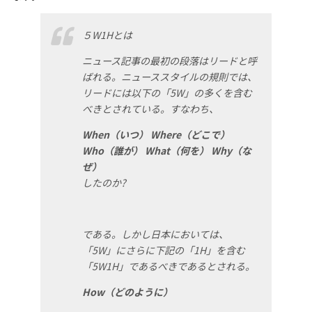
５W1Hとは
ニュース記事の最初の段落はリードと呼
ばれる。ニューススタイルの規則では、
リードには以下の「
5W」の多くを含む
べきとされている。すなわち、
When（いつ） Where（どこで）
Who（誰が） What（何を） Why（な
ぜ）
したのか?
である。しかし日本においては、
「
5W」にさらに下記の「1H」を含む
「5W1H」であるべきであるとされる。
How（どのように）