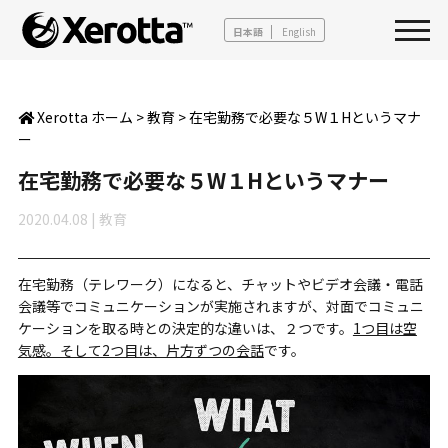
日本語
English
Xerotta ホーム
>
教育
>
在宅勤務で必要な５W１Hというマナ
ー
在宅勤務で必要な５W１Hというマナー
2020.04.08
|
教育
在宅勤務
（テレワーク）
になると、
チャットやビデオ会議・電話
会議等でコミュニケーションが実施されますが、
対面で
コミュニ
ケーションを取る時との決定的な違いは、
２つです。
1つ目は空
気感。そして2つ目は、片方ずつの会話
です。