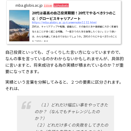
mba.globis.ac.jp
1 User
12 Pockets
20代は最高の自己投資期間！20代でやるべき5つのこ
と｜グロービスキャリアノート
https://mba.globis.ac.jp/careernote/1132.html
20代は、キャリアアップや転職、結婚など、その後の人生や価値観に大きく影響を
与えることが多く起こる時期。「一度きりの人生を後悔したくない」という想い
は、みんな共通してあるのではないでしょうか。20代のうちにやるべき5つのこと
をご紹介します。
自己投資といっても、ざっくりした言い方になっていますので、
なんの事を言っているのかわからないかもしれませんが、具体的
に言いますと、将来成功する為の実績が積まれているのか？が重
要になってきます。
実績という言葉を分解してみると、２つの要素に区分されます。
それは、
（１）どれだけ幅広い事をやってきた
のか？（なんでもチャレンジしたの
か？）
（２）どれだけ多くの失敗をしてきたの