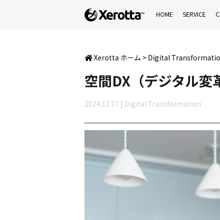
HOME
SERVICE
C
Xerotta ホーム
>
Digital Transformati
空間DX（デジタル変
2024.12.17
|
Digital Transformation