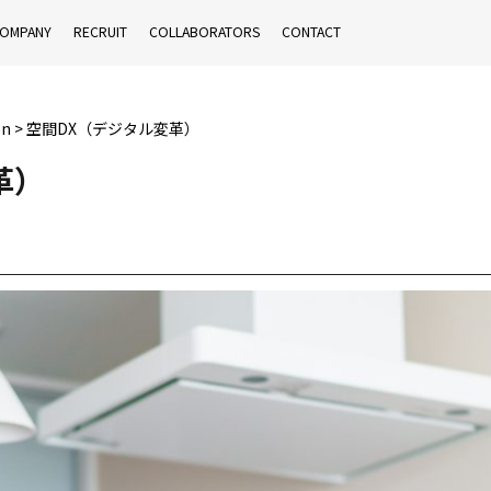
OMPANY
RECRUIT
COLLABORATORS
CONTACT
on
>
空間DX（デジタル変革）
革）